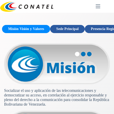
Saltar
al
contenido
Misión Visión y Valores
Sede Principal
Presencia Regi
Socializar el uso y aplicación de las telecomunicaciones y
democratizar su acceso, en correlación al ejercicio responsable y
pleno del derecho a la comunicación para consolidar la República
Bolivariana de Venezuela.