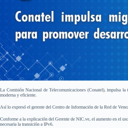
La Comisión Nacional de Telecomunicaciones (Conatel), impulsa la tra
moderna y eficiente.
Así lo expresó el gerente del Centro de Información de la Red de Venez
Conforme a la explicación del Gerente de NIC.ve, el aumento en el uso d
necesaria la transición a IPv6.