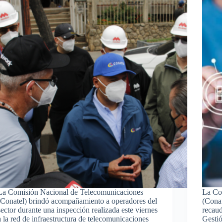
La Comisión Nacional de Telecomunicaciones
La Co
(Conatel) brindó acompañamiento a operadores del
(Conat
sector durante una inspección realizada este viernes
recaud
a la red de infraestructura de telecomunicaciones
Gesti