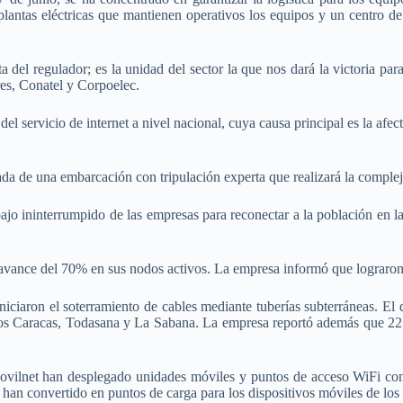
 plantas eléctricas que mantienen operativos los equipos y un centro d
a del regulador; es la unidad del sector la que nos dará la victoria para
res, Conatel y Corpoelec.
del servicio de internet a nivel nacional, cuya causa principal es la afe
ada de una embarcación con tripulación experta que realizará la comple
abajo ininterrumpido de las empresas para reconectar a la población en l
 avance del 70% en sus nodos activos. La empresa informó que lograro
niciaron el soterramiento de cables mediante tuberías subterráneas. El d
Los Caracas, Todasana y La Sabana. La empresa reportó además que 22 
Movilnet han desplegado unidades móviles y puntos de acceso WiFi con
 han convertido en puntos de carga para los dispositivos móviles de los