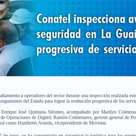
iento a operadores del sector durante una inspección realizada este v
organismos del Estado para lograr la restitución progresiva de los servi
 Enrique José Quintana Sifontes, acompañado por Marilyn Colmenarez
 de Operaciones de Digitel; Ramón Colmenares, gerente general de Pro
; así como Humberto Aranda, vicepresidente de Movistar.
de junio, se ha concentrado en garantizar la logística para los equipo