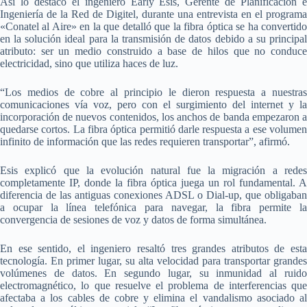
Así lo destacó el ingeniero Early Esis, Gerente de Planificación e
Ingeniería de la Red de Digitel, durante una entrevista en el programa
«Conatel al Aire» en la que detalló que la fibra óptica se ha convertido
en la solución ideal para la transmisión de datos debido a su principal
atributo: ser un medio construido a base de hilos que no conduce
electricidad, sino que utiliza haces de luz.
“Los medios de cobre al principio le dieron respuesta a nuestras
comunicaciones vía voz, pero con el surgimiento del internet y la
incorporación de nuevos contenidos, los anchos de banda empezaron a
quedarse cortos. La fibra óptica permitió darle respuesta a ese volumen
infinito de información que las redes requieren transportar”, afirmó.
Esis explicó que la evolución natural fue la migración a redes
completamente IP, donde la fibra óptica juega un rol fundamental. A
diferencia de las antiguas conexiones ADSL o Dial-up, que obligaban
a ocupar la línea telefónica para navegar, la fibra permite la
convergencia de sesiones de voz y datos de forma simultánea.
En ese sentido, el ingeniero resaltó tres grandes atributos de esta
tecnología. En primer lugar, su alta velocidad para transportar grandes
volúmenes de datos. En segundo lugar, su inmunidad al ruido
electromagnético, lo que resuelve el problema de interferencias que
afectaba a los cables de cobre y elimina el vandalismo asociado al