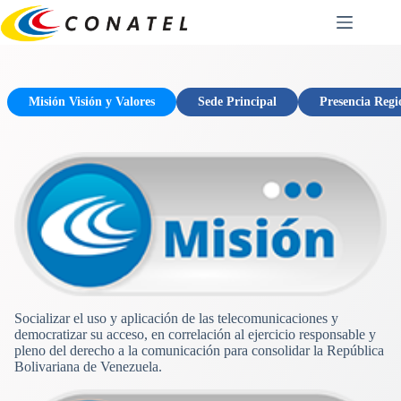
Saltar
al
contenido
Misión Visión y Valores
Sede Principal
Presencia Regi
Socializar el uso y aplicación de las telecomunicaciones y
democratizar su acceso, en correlación al ejercicio responsable y
pleno del derecho a la comunicación para consolidar la República
Bolivariana de Venezuela.