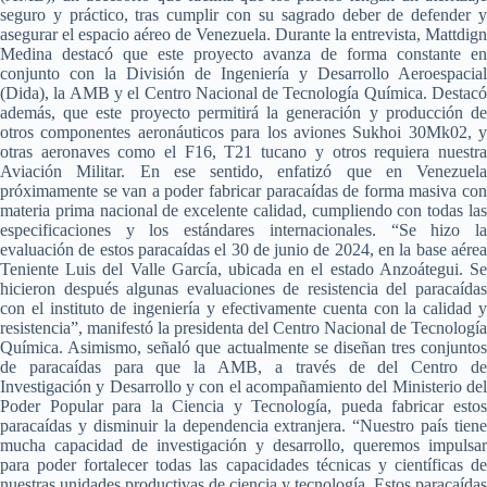
seguro y práctico, tras cumplir con su sagrado deber de defender y
asegurar el espacio aéreo de Venezuela. Durante la entrevista, Mattdign
Medina destacó que este proyecto avanza de forma constante en
conjunto con la División de Ingeniería y Desarrollo Aeroespacial
(Dida), la AMB y el Centro Nacional de Tecnología Química. Destacó
además, que este proyecto permitirá la generación y producción de
otros componentes aeronáuticos para los aviones Sukhoi 30Mk02, y
otras aeronaves como el F16, T21 tucano y otros requiera nuestra
Aviación Militar. En ese sentido, enfatizó que en Venezuela
próximamente se van a poder fabricar paracaídas de forma masiva con
materia prima nacional de excelente calidad, cumpliendo con todas las
especificaciones y los estándares internacionales. “Se hizo la
evaluación de estos paracaídas el 30 de junio de 2024, en la base aérea
Teniente Luis del Valle García, ubicada en el estado Anzoátegui. Se
hicieron después algunas evaluaciones de resistencia del paracaídas
con el instituto de ingeniería y efectivamente cuenta con la calidad y
resistencia”, manifestó la presidenta del Centro Nacional de Tecnología
Química. Asimismo, señaló que actualmente se diseñan tres conjuntos
de paracaídas para que la AMB, a través de del Centro de
Investigación y Desarrollo y con el acompañamiento del Ministerio del
Poder Popular para la Ciencia y Tecnología, pueda fabricar estos
paracaídas y disminuir la dependencia extranjera. “Nuestro país tiene
mucha capacidad de investigación y desarrollo, queremos impulsar
para poder fortalecer todas las capacidades técnicas y científicas de
nuestras unidades productivas de ciencia y tecnología. Estos paracaídas