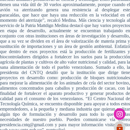
tienen una vida útil de 30 vuelos aproximadamente, porque cuando el
avión va aterrizando genera una resistencia al desplegar este
paracaídas, que hace que haya una reducción en la velocidad en el
momento del aterrizaje”, recalcó Medina. Más ciencia y tecnología al
servicio de la Patria Mattdign Medina destacó que hay varios proyectos
en etapa de desarrollo, actualmente se encuentran trabajando en
conjunto con otras instituciones en áreas de investigación y desarrollo,
que a su vez se dividen en el área de valorización de materia prima y
sustitución de importaciones y un área de gestión ambiental. Enfatizó
que dentro de esos proyectos está la producción de fertilizantes y
biocontroladores dirigidos a fortalecer los suelos para la producción
agrícola de plantas y cultivos de alto valor nutricional y calidad, para la
sana alimentación de todo el pueblo venezolano. Sumado a ello, la
presidenta del CNTQ detalló que la institución que dirige tiene
proyectos en desarrollo como: producción de bloques nutricionales
para mejorar la alimentación de los animales de cría del sector bovino,
alimentos concentrados para caballos y producción de cacao, con la
finalidad de fortalecer el aparato productivo y generar productos de
calidad para el consumo de los venezolanos. “El Centro Nacional de
Tecnología Química, se encuentra disponible para apoyar a todos estos
emprendedores, a la pequeña y mediana industria que quieran realizar
algún tipo de formulación y desarrollo para todo lo que son las
necesidades de nuestro pueblo. Pueden comunicarse vía correo
presidencia.cntq@gmail.com y para mayor información visitar el sitio
web www.cntq.gob.ve”, puntualizó.