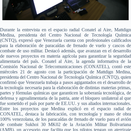
Durante la entrevista en el espacio radial Conatel al Aire, Mattdign
Medina, presidenta del Centro Nacional de Tecnología Química
(CNTQ), expresó que Venezuela cuenta con profesionales calificados
para la elaboración de paracaídas de frenado de vuelo y cascos de
combate de uso militar. Destacó además, que avanzan en el desarrollo
de nuevos proyectos en materia agrícola para garantizar la seguridad
alimentaria del país. Conatel al Aire, la agenda informativa de la
Comisión Nacional de Telecomunicaciones (CONATEL), contó este
miércoles 21 de agosto con la participación de Mattdign Medina,
presidenta del Centro Nacional de Tecnología Química (CNTQ), quien
confirmó que Venezuela trabaja a pasos agigantados en el desarrollo de
la tecnología necesaria para la elaboración de distintas materias primas,
partes y fórmulas químicas que garanticen la soberanía tecnológica, de
defensa y agroalimentaria de la patria, ante el bloqueo unilateral al que
fue sometido el país por parte de EE.UU. y sus aliados internacionales.
Entre los proyectos que Medina explicó en el espacio radial de
CONATEL, destaca la fabricación, con tecnología y mano de obra
100% venezolana, de los paracaídas de frenado de vuelo para el avión
de combate Sukhoi 30 MK02 de la Aviación Militar Bolivariana
(AMB), un accesorio que facilita que los pilotos tengan un aterrizaje