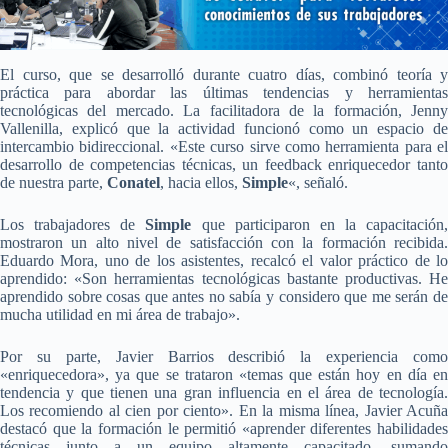
El curso, que se desarrolló durante cuatro días, combinó teoría y
práctica para abordar las últimas tendencias y herramientas
tecnológicas del mercado. La facilitadora de la formación, Jenny
Vallenilla, explicó que la actividad funcionó como un espacio de
intercambio bidireccional. «Este curso sirve como herramienta para el
desarrollo de competencias técnicas, un feedback enriquecedor tanto
de nuestra parte,
Conatel
, hacia ellos,
Simple
«, señaló.
Los trabajadores de
Simple
que participaron en la capacitación,
mostraron un alto nivel de satisfacción con la formación recibida.
Eduardo Mora, uno de los asistentes, recalcó el valor práctico de lo
aprendido: «Son herramientas tecnológicas bastante productivas. He
aprendido sobre cosas que antes no sabía y considero que me serán de
mucha utilidad en mi área de trabajo».
Por su parte, Javier Barrios describió la experiencia como
«enriquecedora», ya que se trataron «temas que están hoy en día en
tendencia y que tienen una gran influencia en el área de tecnología.
Los recomiendo al cien por ciento». En la misma línea, Javier Acuña
destacó que la formación le permitió «aprender diferentes habilidades
técnicas junto a un equipo altamente capacitado, sumando