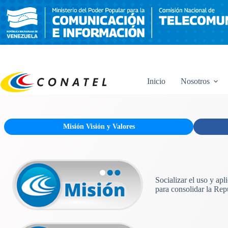
Saltar
al
contenido
Inicio
Nosotros
Misión Visión y Valores
Socializar el uso y ap
para consolidar la Rep