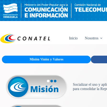
Saltar
al
contenido
Inicio
Nosotros
Misión Visión y Valores
Socializar el uso y ap
para consolidar la Rep