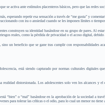
e se activa ante estímulos placenteros básicos, pero que las redes soci
ás, esperando repetir esa sensación a través de “me gusta” y comentario
eaccionando con ira o ansiedad cuando se les imponen límites o tiempos
scentes construyen su identidad basándose en su grupo de pares. Al est
 riesgos reales, como la pérdida de privacidad o el acoso digital, debid
, sino un beneficio que se gane tras cumplir con responsabilidades ac
lescencia, está siendo capturado por normas culturales digitales que 
 realidad distorsionada. Los adolescentes solo ven los alcances y el é
 está “bien” o “mal” basándose en la aprobación de la sociedad a travé
venes para tolerar las críticas o el odio, para lo cual un menor no tiene