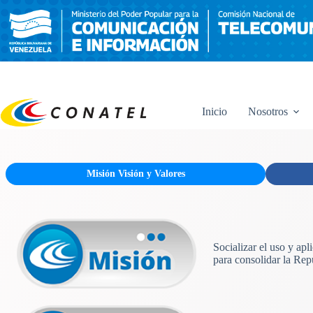
Saltar
al
contenido
Inicio
Nosotros
Misión Visión y Valores
Socializar el uso y ap
para consolidar la Rep