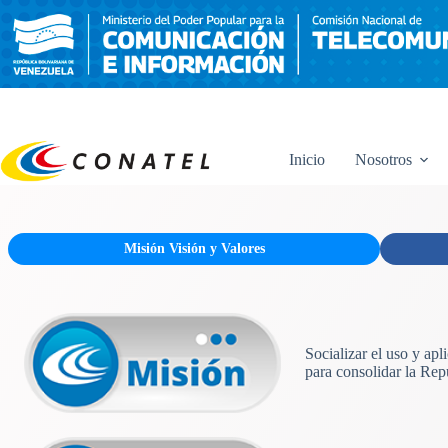
Saltar
al
contenido
Inicio
Nosotros
Misión Visión y Valores
Socializar el uso y ap
para consolidar la Rep