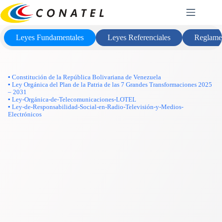
Saltar
Marco Legal
al
contenido
Leyes Fundamentales
Leyes Referenciales
Reglame
▪ Constitución de la República Bolivariana de Venezuela
▪ Ley Orgánica del Plan de la Patria de las 7 Grandes Transformaciones 2025
– 2031
▪ Ley-Orgánica-de-Telecomunicaciones-LOTEL
▪ Ley-de-Responsabilidad-Social-en-Radio-Televisión-y-Medios-
Electrónicos