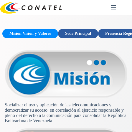
Saltar
al
contenido
Misión Visión y Valores
Sede Principal
Presencia Regi
Socializar el uso y aplicación de las telecomunicaciones y
democratizar su acceso, en correlación al ejercicio responsable y
pleno del derecho a la comunicación para consolidar la República
Bolivariana de Venezuela.