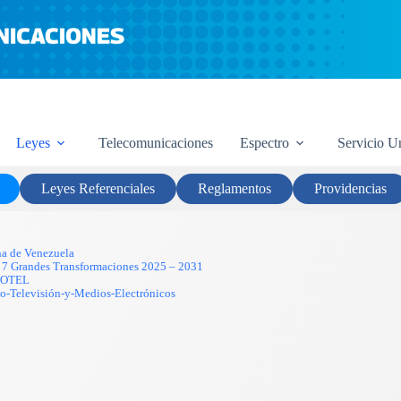
Marco Legal
Leyes
Telecomunicaciones
Espectro
Servicio U
Leyes Referenciales
Reglamentos
Providencias
na de Venezuela
las 7 Grandes Transformaciones 2025 – 2031
-LOTEL
o-Televisión-y-Medios-Electrónicos